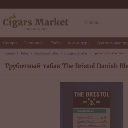
Сигары
Сигариллы
Табак
Хьюмидоры
Курительные тр
Главная
Табак
Трубочный табак
Погарский табак
Трубочный табак The Bri
Трубочный табак The Bristol Danish Bl