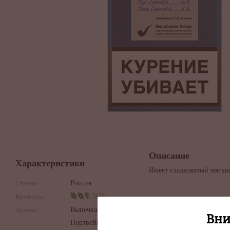
Описание
Характеристики
Имеет сладковатый мягки
Страна:
Россия
Крепость:
Аромат:
Выпечка,
Вни
Портвейн,