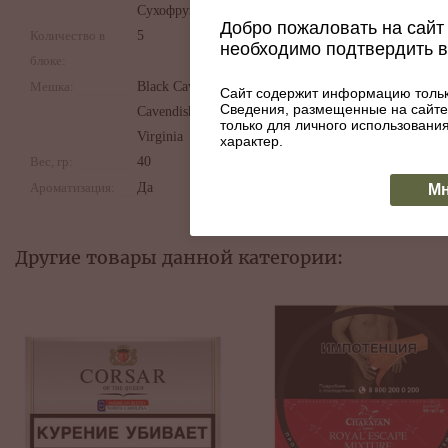
Сухофрукты
Добро пожаловать на сайт 
Количество в
5
необходимо подтвердить 
блоке:
Мешка:
Black Cavendish,
Сайт содержит информацию тольк
Сведения, размещенные на сайте
Cavendish,
только для личного использован
Virginia
характер.
Вес, гр:
40
Ароматизация:
Да
Мн
Другие товары данной категории: