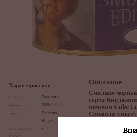
Описание
Характеристики
Смоляно чёрный
Страна:
Германия
сорта Вирджини
Крепость:
немного Cube Cut
Сложная миксту
Аромат:
Выпечка,
Фрукты
Количество в
-
Вни
блоке: