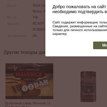
Мешка:
Black Cavendish,
Добро пожаловать на сайт 
необходимо подтвердить 
Burley, Virginia
Вес, гр:
100
Сайт содержит информацию тольк
Нарезка:
READY
Сведения, размещенные на сайте
RUBBED
только для личного использован
характер.
Ароматизация:
Да
Мн
Другие товары данной категории:
Трубочный табак Maverick 12