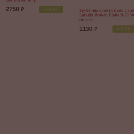
Bar Burley 50 гр.
2750
₽
КУПИТЬ
Трубочный табак Pesse Cano
Latakia Broken Flake №20 50
(кисет)
1130
₽
КУПИТЬ