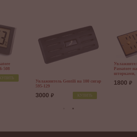
игарный пакет
Полка из кедра для сигарного
а 20 сигар
шкафа Howard Miller Shelf-033
2250
₽
КУПИТЬ
Увлаж
КУПИТЬ
Passato
012
675