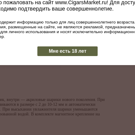
 пожаловать на сайт www.CigarsMarket.ru! Для дост
ходимо подтвердить ваше совершеннолетие.
одержит информацию только для лиц совершеннолетнего возраста
ия, размещенные на сайте, не являются рекламой, предназначен
 для личного использования и носят исключительно информацион
ер.
Мне есть 18 лет
стик, внутри — акриловые шарики нового поколения. При
ваются в размере с 2 до 10-12 мм и автоматически
ей. При высыхании увлажнителя шарики уменьшаются
рованной водой. В комплекте магнитное крепление на