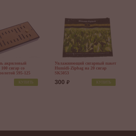
Шарики акриловые для
увлажнителей, 3 грамма 595-199
180
₽
КУПИТЬ
нитель акриловый
re на 25 сигар, пенал 595-
₽
КУПИТЬ