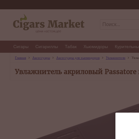
Сигары
Сигариллы
Табак
Хьюмидоры
Курительны
Главная
Аксессуары
Аксессуары для хьюмидоров
Увлажнители
Увла
Увлажнитель акриловый Passatore 