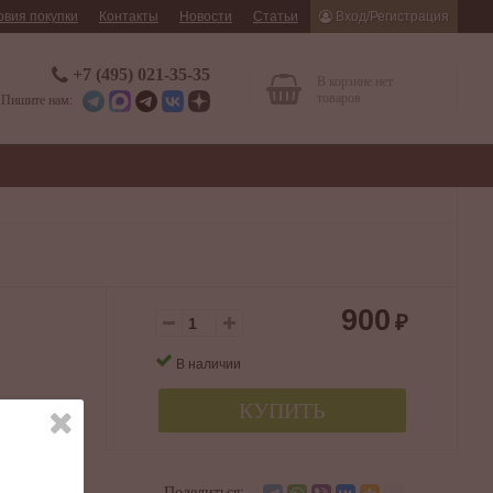
овия покупки
Контакты
Новости
Статьи
Вход/Регистрация
+7 (495) 021-35-35
В корзине нет
товаров
Пишите нам:
900
₽
В наличии
КУПИТЬ
x 2,1 см
й