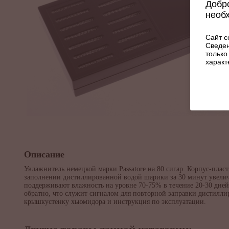
Добро
необ
Сайт с
Сведен
только
характ
Описание
Увлажнитель немецкой марки Passatore на 80 сигар. Корпус-пла
заполнении дистиллированной водой шарики за 30 минут увеличи
поддерживают влажность на уровне 70-75% в течение 20-30 дн
обратно, что служит сигналом для повторной заправки дистилли
крышкустенку хьюмидора и инструкция по эксплуатации.