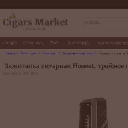
Сигары
Сигариллы
Табак
Хьюмидоры
Курительные тр
Главная
Аксессуары
Зажигалки
Карманные зажигалки
Зажигалка сигарная 
Зажигалка сигарная Honest, тройное 
Артикул: 013-882