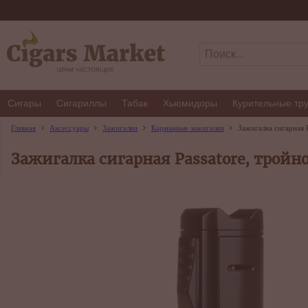
Сигары
Сигариллы
Табак
Хьюмидоры
Курительные тр
Главная
Аксессуары
Зажигалки
Карманные зажигалки
Зажигалка сигарная P
Зажигалка сигарная Passatore, тройн