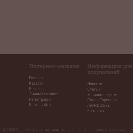
Интернет-магазин
Информация для
покупателей
Главная
Каталог
Новости
Корзина
Статьи
Личный кабинет
Условия покупки
Регистрация
Салон Торседор
Карта сайта
Лаунж 19/72
Контакты
2026 CigarsMarket.ru - интернет-магазин сигар, сигарилл, табака и аксесс