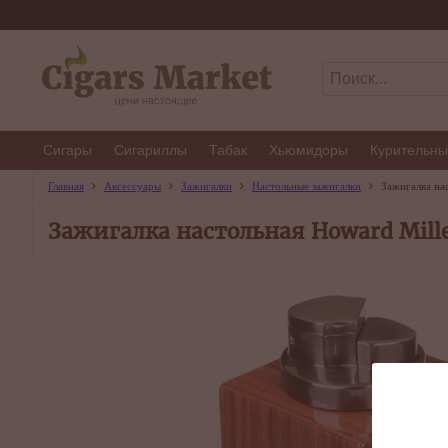
Сигары
Сигариллы
Табак
Хьюмидоры
Курительны
Главная
Аксессуары
Зажигалки
Настольные зажигалки
Зажигалка на
Зажигалка настольная Howard Mille