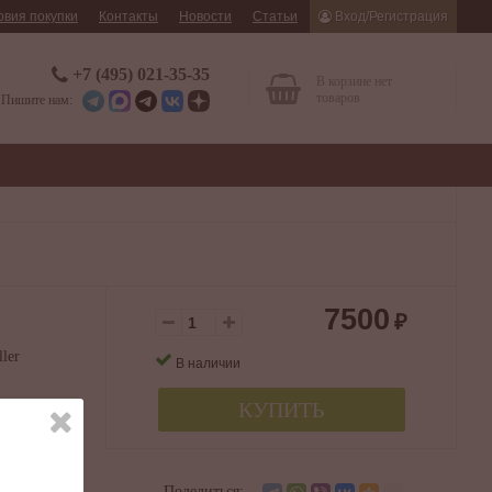
овия покупки
Контакты
Новости
Статьи
Вход/Регистрация
+7 (495) 021-35-35
В корзине нет
товаров
Пишите нам:
7500
₽
ler
В наличии
КУПИТЬ
см