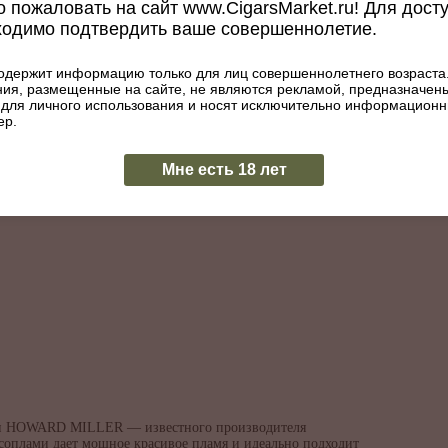
 пожаловать на сайт www.CigarsMarket.ru! Для дост
Количество турбин:
4
ходимо подтвердить ваше совершеннолетие.
Тип поджига:
Пьезо
Цвет:
Коричнев
одержит информацию только для лиц совершеннолетнего возраста
Тип топлива:
Газ
ия, размещенные на сайте, не являются рекламой, предназначен
 для личного использования и носят исключительно информацион
ер.
Мне есть 18 лет
нии HOWARD MILLER — известного производителя
 соплами дает мощное красивое пламя и идеально подходит