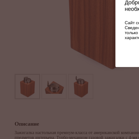
Добро
необ
Сайт с
Сведен
только
характ
Описание
Зажигалка настольная премиум-класса от американской компа
предметов интерьера. Турбо-механизм газовой зажигалки с 4-мя