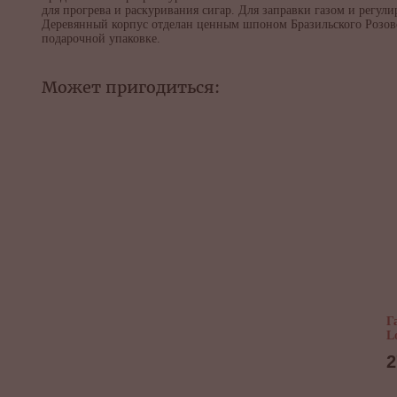
для прогрева и раскуривания сигар. Для заправки газом и регу
Деревянный корпус отделан ценным шпоном Бразильского Розово
подарочной упаковке.
Может пригодиться:
Г
L