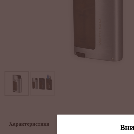
Описание
Характеристики
Вни
Тройное пламя горелки.
Откидная насадка для сиг