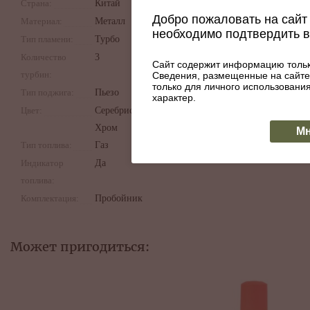
Страна:
Китай
Прозрачный топливный б
Добро пожаловать на сайт 
Большой регулятор пламе
Материал:
Металл
Прочный металлический 
необходимо подтвердить 
Тип пламени:
Турбо
Количество
3
Сайт содержит информацию тольк
турбин:
Сведения, размещенные на сайте
только для личного использован
Тип поджига:
Пьезо
характер.
Цвет:
Серебристый,
Хром
Мн
Тип топлива:
Газ
Индикатор
Да
топлива:
Комплектация:
Пробойник
Может пригодиться: