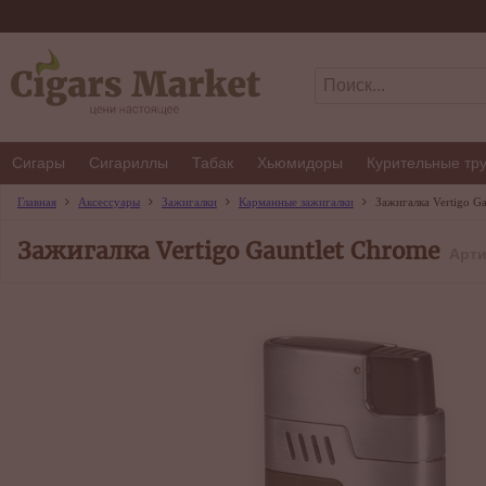
Сигары
Сигариллы
Табак
Хьюмидоры
Курительные тр
Главная
Аксессуары
Зажигалки
Карманные зажигалки
Зажигалка Vertigo G
Зажигалка Vertigo Gauntlet Chrome
Арти