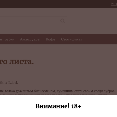
Усл
е трубки
Аксессуары
Кофе
Сертификат
го листа.
ite Label.
я не только удачливым бизнесменом, сумевшим стать своим среди зубров
вые ходы в продвижении своего товара. Очередная новинка, сигары
лучайно. Название линии, по задумке Пателя, это олицетворение
ество и разработка нового продукта.
Внимание! 18+
гуа, регион Эстели. Использован светлый покровный лист, выращенный в
арагуанский табак. По словам разработчиков линии, сигара имеет