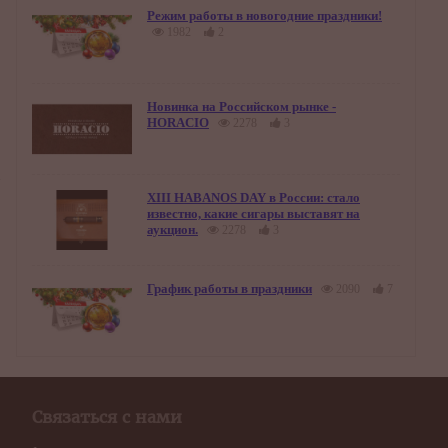
Режим работы в новогодние праздники!
1982
2
Новинка на Российском рынке -
HORACIO
2278
3
XIII HABANOS DAY в России: стало
известно, какие сигары выставят на
аукцион.
2278
3
График работы в праздники
2090
7
Связаться с нами