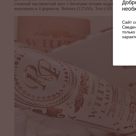
Добро
сложный маслянистый вкус с богатыми нотами кедра и сливок. По
необ
выпущены в 4 форматах: Robusto (127x50), Toro (165 x52), Churchi
Сайт с
Сведен
только
характ