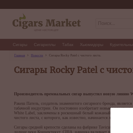
Сигары
Сигариллы
Табак
Хьюмидоры
Курительны
Главная
Новости
Сигары Rocky Patel с чистого листа.
Сигары Rocky Patel с чисто
Производитель премиальных сигар выпустил новую линию Wh
Ракеш Патель, создатель знаменитого сигарного бренда, являетс
табачной индустрии. Он постоянно изобретает новые маркетинго
White Label, заключены в роскошный белый кожаный футляр не с
чистого листа, с которого, как известно, начинается любое творч
Сигары средней крепости сделаны на фабрике Tavicusa в Никара
долине реки Коннектикут, США, начинка включает различный ник