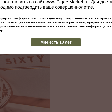
 пожаловать на сайт www.CigarsMarket.ru! Для дост
слевкусие сладкое, сохраняется продолжительное время. White Label
ходимо подтвердить ваше совершеннолетие.
ll (178x48), Sixty (152 x 60).
одержит информацию только для лиц совершеннолетнего возраста
ия, размещенные на сайте, не являются рекламой, предназначен
 для личного использования и носят исключительно информацион
ер.
Мне есть 18 лет