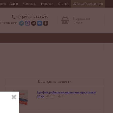
овия покупки
Контакты
Новости
Статьи
Вход/Регистрация
+7 (495) 021-35-35
В корзине нет
товаров
Пишите нам:
Последние новости
График работы на июньские праздники
2026
132
0