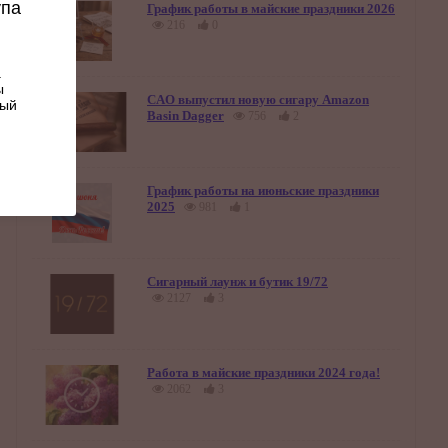
упа
График работы в майские праздники 2026
216
0
.
ы
CAO выпустил новую сигару Amazon
ный
Basin Dagger
756
2
График работы на июньские праздники
2025
981
1
Сигарный лаунж и бутик 19/72
2127
3
Работа в майские праздники 2024 года!
2062
3