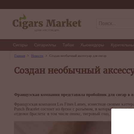
Сигары
Сигариллы
Табак
Хьюмидоры
Курительны
Главная
Новости
Создан необычный аксессуар для сигар
Создан необычный аксессу
Французская компания представила пробойник для сигар в ви
Французская компания Les Fines Lames, известная своими каттер
Punch Bracelet состоит из бусин с разъемом, в который входит 
отделки браслета: в том числе оникс, тигровый глаз, магнезит, ла