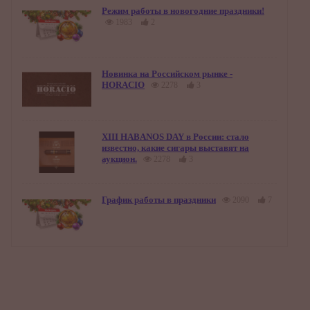
Режим работы в новогодние праздники!
1983
2
Новинка на Российском рынке -
HORACIO
2278
3
XIII HABANOS DAY в России: стало
известно, какие сигары выставят на
аукцион.
2278
3
График работы в праздники
2090
7