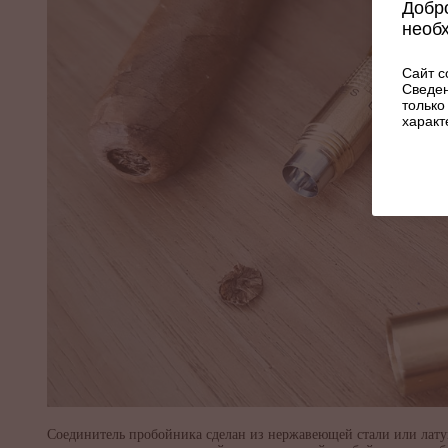
Добро
необ
Сайт с
Сведен
только
характ
Соединитель пробойника сделан из нержавеющей стали или латун