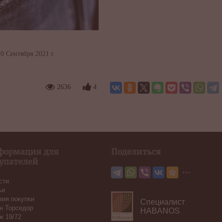
0 Сентября 2021 г.
2636
4
формация для
Поделиться
упателей
сти
ьи
вия покупки
Специалист
н Торседор
HABANOS
ж 19/72