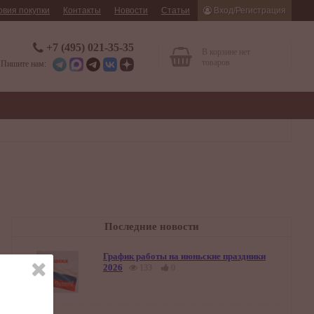
овия покупки
Контакты
Новости
Статьи
Вход/Регистрация
+7 (495) 021-35-35
В корзине нет
товаров
Пишите нам:
Последние новости
График работы на июньские праздники
2026
133
0