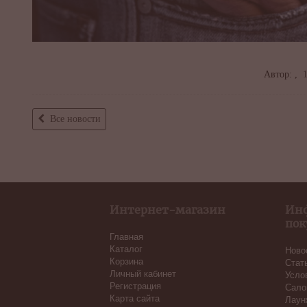
Автор: ,
1
Все новости
Интернет-магазин
Ин
пок
Главная
Каталог
Ново
Корзина
Стат
Личный кабинет
Усло
Регистрация
Сало
Карта сайта
Лаун