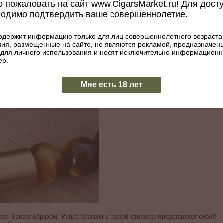
 пожаловать на сайт www.CigarsMarket.ru! Для дост
ходимо подтвердить ваше совершеннолетие.
одержит информацию только для лиц совершеннолетнего возраста
ия, размещенные на сайте, не являются рекламой, предназначен
 для личного использования и носят исключительно информацион
ер.
Мне есть 18 лет
и. Таким образом, Punch Bracelet с одной стороны представляет собой