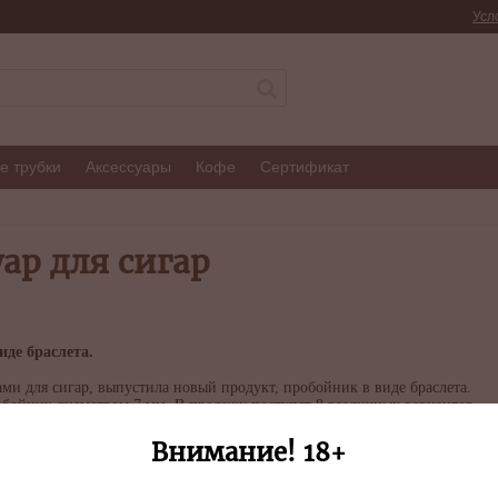
Усл
е трубки
Аксессуары
Кофе
Сертификат
ар для сигар
де браслета.
ами для сигар, выпустила новый продукт, пробойник в виде браслета.
пробойник диаметром 7 мм. В продажу поступят 8 различных вариантов
ва, змеевик, красная яшма, бирюза, содалит.
Внимание! 18+