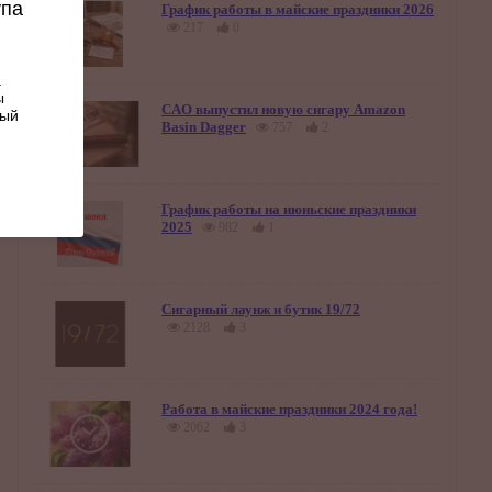
упа
График работы в майские праздники 2026
217
0
.
ы
CAO выпустил новую сигару Amazon
ный
Basin Dagger
757
2
График работы на июньские праздники
2025
982
1
Сигарный лаунж и бутик 19/72
2128
3
Работа в майские праздники 2024 года!
2062
3