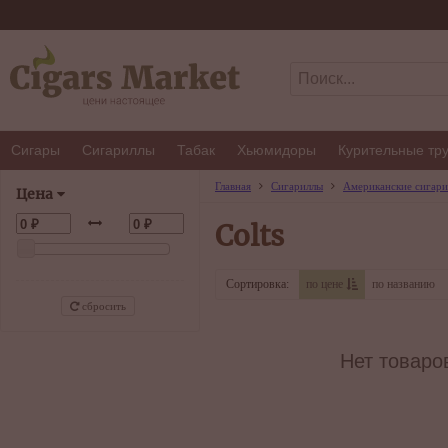
Сигары
Сигариллы
Табак
Хьюмидоры
Курительные тр
Главная
Сигариллы
Американские сигар
Цена
Colts
Сортировка:
по цене
по названию
сбросить
Нет товаро