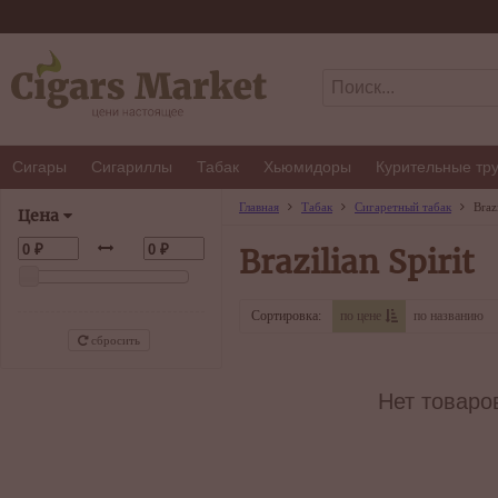
Сигары
Сигариллы
Табак
Хьюмидоры
Курительные тр
Главная
Табак
Сигаретный табак
Brazi
Цена
Brazilian Spirit
Сортировка:
по цене
по названию
сбросить
Нет товаро