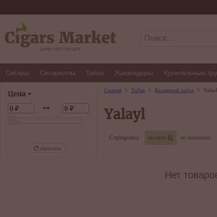
Сигары
Сигариллы
Табак
Хьюмидоры
Курительные тр
Главная
Табак
Кальянный табак
Yalay
Цена
Yalayl
Сортировка:
по цене
по названию
сбросить
Нет товаро