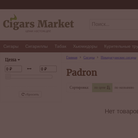
Сигары
Сигариллы
Табак
Хьюмидоры
Курительные тр
Главная
Сигары
Никарагуанские сигары
Цена
Padron
Сортировка:
по цене
по названию
сбросить
Нет товаро