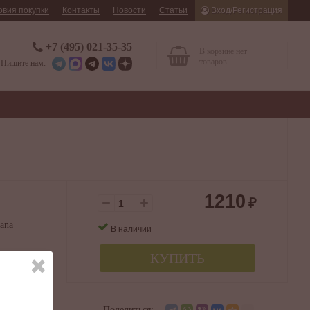
овия покупки
Контакты
Новости
Статьи
Вход/Регистрация
+7 (495) 021-35-35
В корзине нет
товаров
Пишите нам:
1210
₽
ana
В наличии
КУПИТЬ