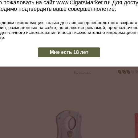
 пожаловать на сайт www.CigarsMarket.ru! Для дост
Диаметр, мм:
20
ходимо подтвердить ваше совершеннолетие.
Покровный лист:
Бразилия
Начинка:
Бразилия,
одержит информацию только для лиц совершеннолетнего возраста
Доминика
ия, размещенные на сайте, не являются рекламой, предназначен
 для личного использования и носят исключительно информацион
Республик
ер.
Никарагуа
Связующий лист:
Доминика
Мне есть 18 лет
Республик
Наличие тубы:
Да
Крепость: