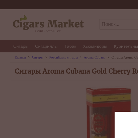
Сигары
Сигариллы
Табак
Хьюмидоры
Курительны
Главная
Сигары
Российские сигары
Aroma Cubana
Сигары Aroma Cub
Сигары Aroma Cubana Gold Cherry Ro