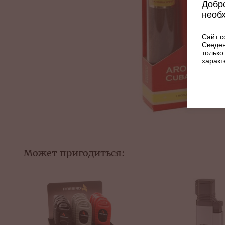
Добро
необ
Сайт с
Сведен
только
характ
Может пригодиться: