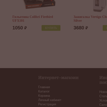
Гильотина Colibri Firebird
Зажигалка Vertigo Chu
UFX101
Silver
1050
3680
₽
₽
КУПИТЬ
Интернет-магазин
Ин
пок
Главная
Каталог
Ново
Корзина
Стат
Личный кабинет
Усло
Регистрация
Сало