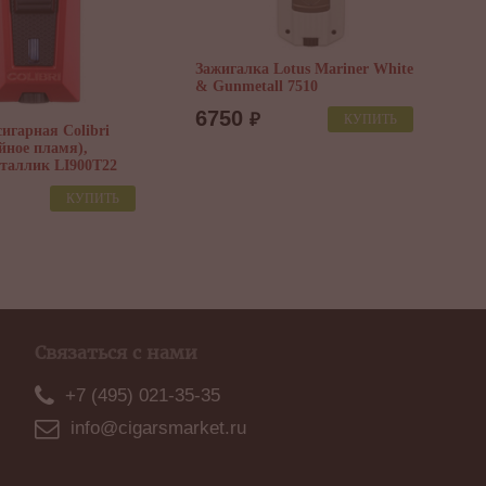
Зажигалка Lotus Mariner White
Г
& Gunmetall 7510
м
6750
₽
КУПИТЬ
игарная Colibri
ойное пламя),
таллик LI900T22
КУПИТЬ
Связаться с нами
+7 (495) 021-35-35
info@cigarsmarket.ru