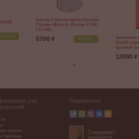
Каттер Lotus Deception Serrated
rchill
Chrome Matte & Chrome 62 RG
CUT402
КУПИТЬ
Зажигалка с
5700
₽
КУПИТЬ
Stealth (тр
красный ме
12000
₽
формация для
Поделиться
упателей
сти
ьи
вия покупки
Специалист
н Торседор
HABANOS