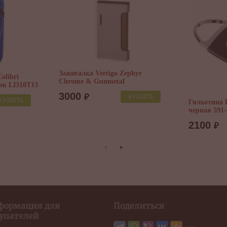
ertigo Zephyr
За
unmetal
& 
5
КУПИТЬ
Гильотина Passatore, металл,
черная 591-605
2100
₽
КУПИТЬ
формация для
Поделиться
упателей