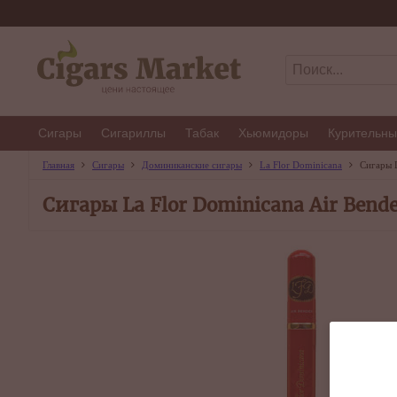
Сигары
Сигариллы
Табак
Хьюмидоры
Курительны
Главная
Сигары
Доминиканские сигары
La Flor Dominicana
Сигары L
Сигары La Flor Dominicana Air Bende