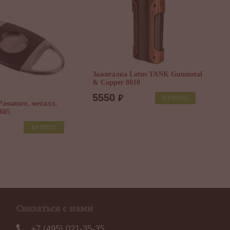
жигалка Lotus TANK Gunmetal
Copper 8010
550
₽
КУПИТЬ
Зажигалка Caseti, турбо,
супертонкая, хром CA453-4
6900
₽
КУПИТЬ
Связаться с нами
+7 (495) 021-35-35