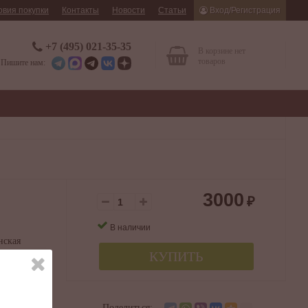
овия покупки
Контакты
Новости
Статьи
Вход/Регистрация
+7 (495) 021-35-35
В корзине нет
товаров
Пишите нам:
3000
₽
В наличии
нская
КУПИТЬ
а