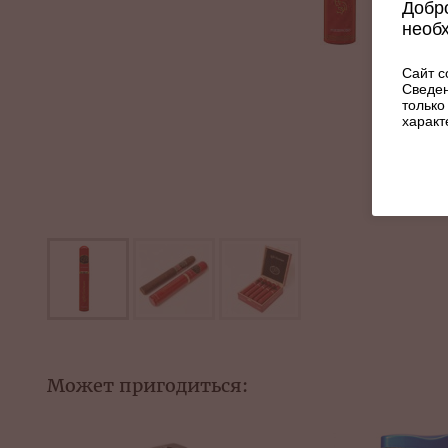
Добро
необ
Сайт с
Сведен
только
характ
Может пригодиться: