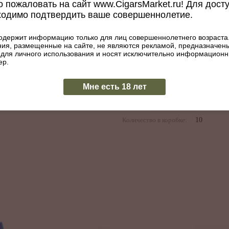
Диаметр, мм:
17
 пожаловать на сайт www.CigarsMarket.ru! Для дост
ходимо подтвердить ваше совершеннолетие.
Размер:
5.5 х 42
Покровный лист:
Эквадор
одержит информацию только для лиц совершеннолетнего возраста
Начинка:
Доминика
ия, размещенные на сайте, не являются рекламой, предназначен
 для личного использования и носят исключительно информацион
Республик
ер.
Связующий лист:
Доминика
Республик
Мне есть 18 лет
Наличие тубы:
Да
Крепость:
Количество в коробке:
10