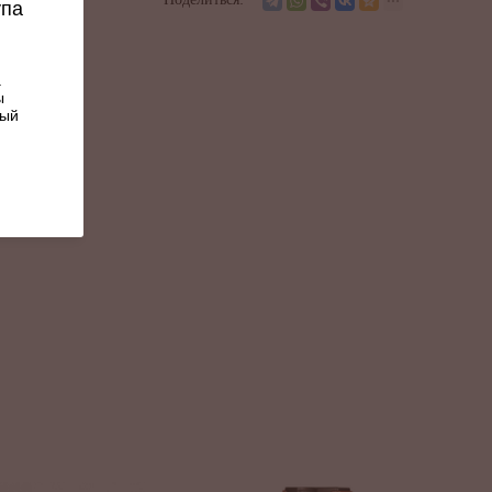
упа
.
нская
ы
ный
а
нская
а