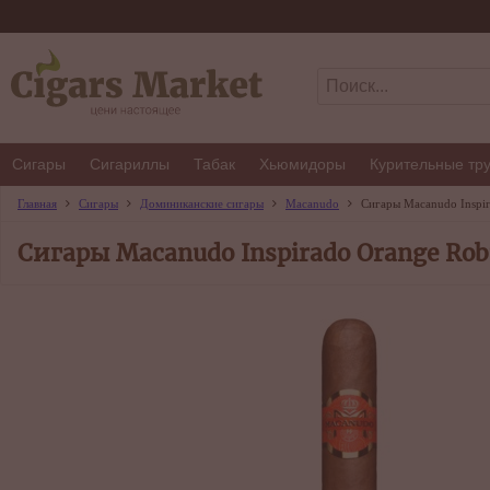
Сигары
Сигариллы
Табак
Хьюмидоры
Курительные тр
Главная
Сигары
Доминиканские сигары
Macanudo
Сигары Macanudo Inspir
Сигары Macanudo Inspirado Orange Rob