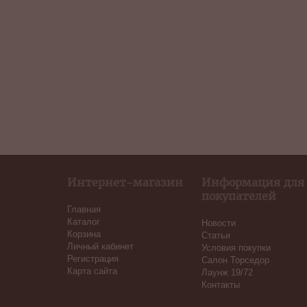
Интернет-магазин
Информация для
покупателей
Главная
Каталог
Новости
Корзина
Статьи
Личный кабинет
Условия покупки
Регистрация
Салон Торседор
Карта сайта
Лаунж 19/72
Контакты