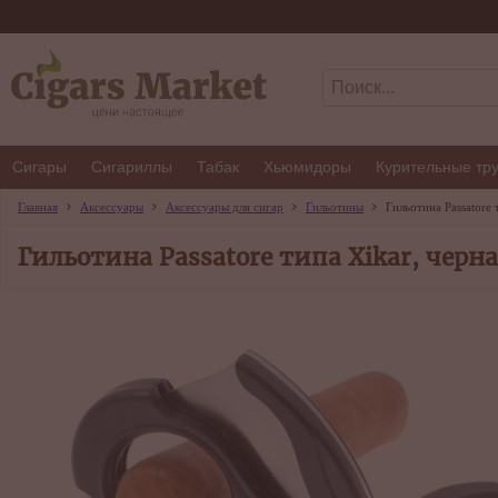
Сигары
Сигариллы
Табак
Хьюмидоры
Курительные тр
Главная
Аксессуары
Аксессуары для сигар
Гильотины
Гильотина Passatore 
Гильотина Passatore типа Xikar, черн