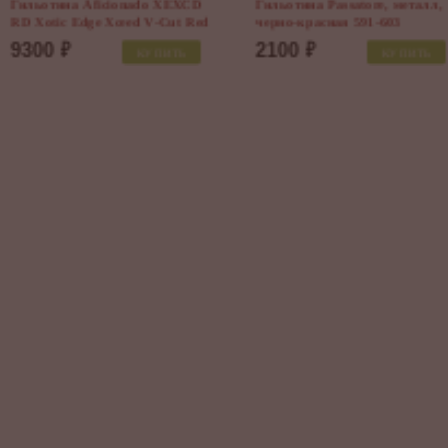
Гильотина Caseti, хром 
4
4800
₽
КУПИ