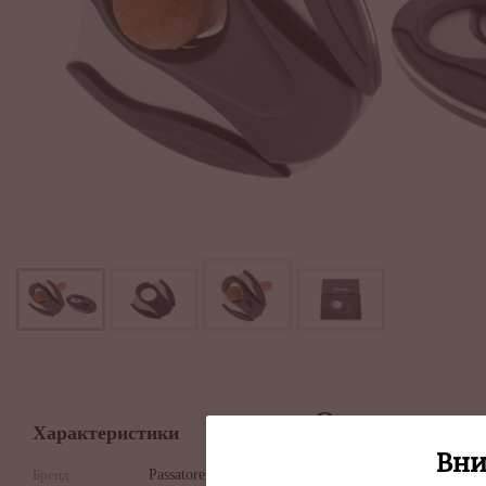
Описание
Характеристики
Сигарная гильоти
Вни
Бренд:
Passatore
Passatore. Дейст