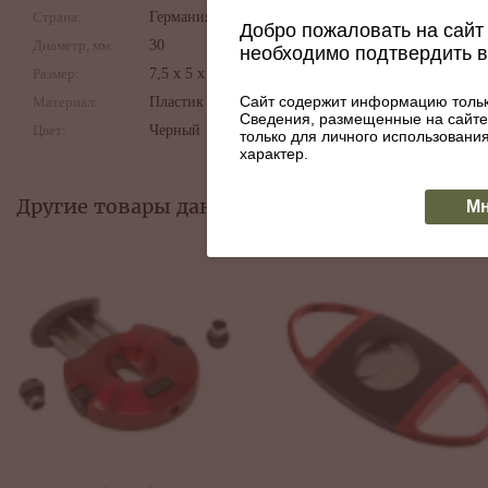
Страна:
Германия
лезвие в пластик
Добро пожаловать на сайт 
пружиной при наж
Диаметр, мм:
30
необходимо подтвердить 
мм.
Размер:
7,5 x 5 x 1,5 см
Сайт содержит информацию тольк
Материал:
Пластик
Сведения, размещенные на сайте
Цвет:
Черный
только для личного использован
характер.
Другие товары данной категории:
Мн
Каттер Xikar 500 SL Enso Silver
12750
₽
КУПИТЬ