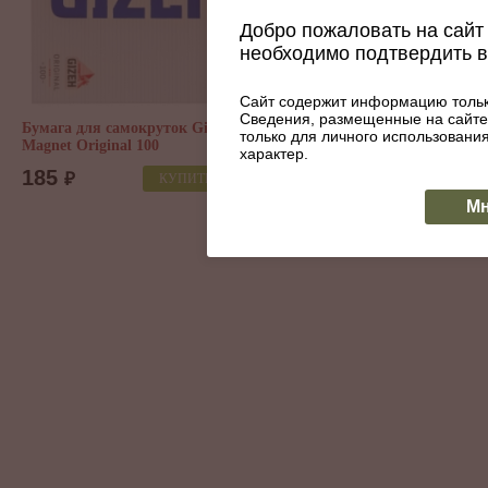
Добро пожаловать на сайт 
необходимо подтвердить 
Сайт содержит информацию тольк
Сведения, размещенные на сайте
амокруток
Бумага для самокруток
Бумага
только для личного использован
Size Delux
Mascotte Extra Thin
Smoking
характер.
50
70
₽
₽
КУПИТЬ
КУПИТЬ
Мн