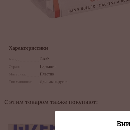
Характеристики
Бренд:
Gizeh
Страна:
Германия
Материал:
Пластик
Тип машинки:
Для самокруток
С этим товаром также покупают:
Вни