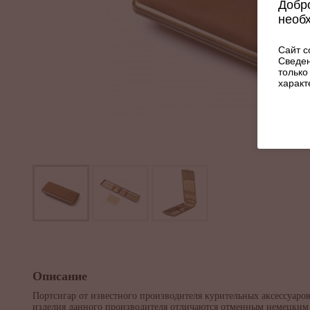
Добро
необ
Сайт с
Сведен
только
характ
Описание
Портсигар от известного производителя курительных аксессуар
изделия данного производителя отличаются отменным немецким