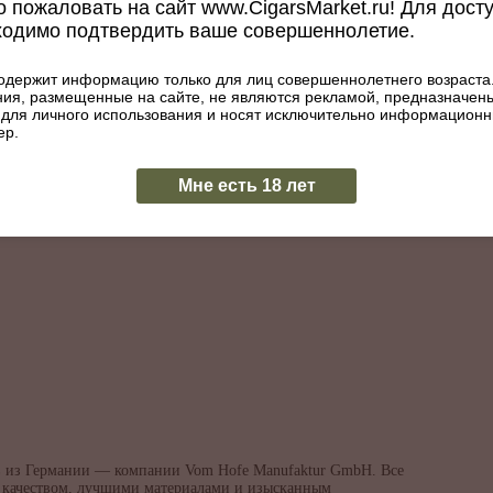
 пожаловать на сайт www.CigarsMarket.ru! Для дост
ходимо подтвердить ваше совершеннолетие.
одержит информацию только для лиц совершеннолетнего возраста
ия, размещенные на сайте, не являются рекламой, предназначен
 для личного использования и носят исключительно информацион
ер.
Мне есть 18 лет
ов из Германии — компании Vom Hofe Manufaktur GmbH. Все
 качеством, лучшими материалами и изысканным