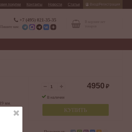
овия покупки
Контакты
Новости
Статьи
Вход/Регистрация
+7 (495) 021-35-35
В корзине нет
товаров
Пишите нам:
4950
₽
В наличии
 19 мм.
КУПИТЬ
ричневый