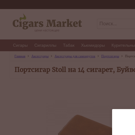
Сигары
Сигариллы
Табак
Хьюмидоры
Курительны
Главная
Аксессуары
Аксессуары для самокруток
Портсигары
Портси
Портсигар Stoll на 14 сигарет, Буйв