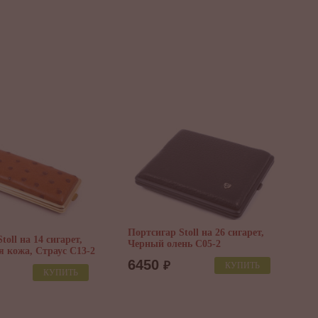
Портсигар Stoll на 26 сигарет,
toll на 14 сигарет,
П
Черный олень C05-2
я кожа, Страус C13-2
н
6450
₽
КУПИТЬ
КУПИТЬ