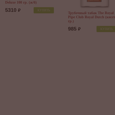
Сиг
Кор
59
 табак The Royal
Трубочный табак Doctor Pipe
Royal Dutch (кисет 40
Royal 50 гр.
1200
₽
КУПИТЬ
КУПИТЬ