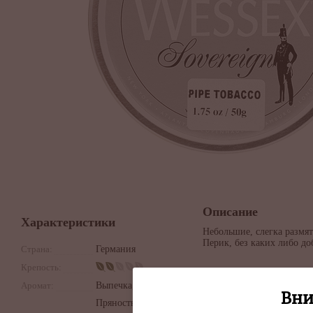
Описание
Характеристики
Небольшие, слегка размя
Перик, без каких либо до
Страна:
Германия
Крепость:
Аромат:
Выпечка,
Вни
Пряность,