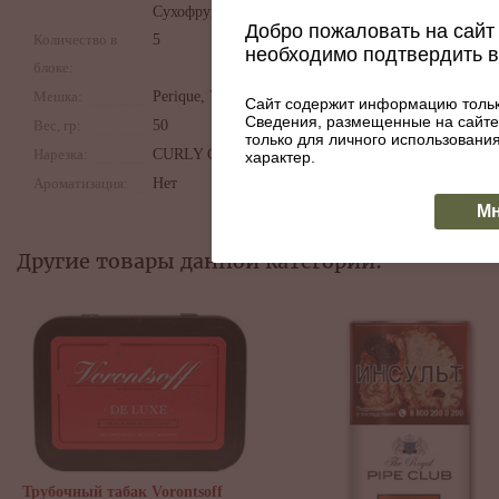
Сухофрукты
Добро пожаловать на сайт 
Количество в
5
необходимо подтвердить 
блоке:
Мешка:
Perique, Virginia
Сайт содержит информацию тольк
Сведения, размещенные на сайте
Вес, гр:
50
только для личного использован
Нарезка:
CURLY CUT
характер.
Ароматизация:
Нет
Мн
Другие товары данной категории: