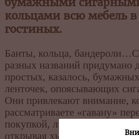
бумажными сигарным
кольцами всю мебель в
гостиных.
Банты, кольца, бандероли…С
разных названий придумано 
простых, казалось, бумажны
ленточек, опоясывающих сига
Они привлекают внимание, к
рассматриваете «гавану» пер
покупкой, любуетесь на них,
Вни
открывая хьюмидор, и не без