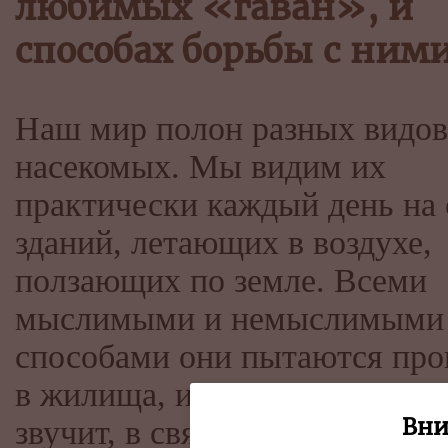
любимых «гаван», и
способах борьбы с ним
Наш мир полон разных видов
насекомых. Мы видим их
практически каждый день на 
зданий, летающих в воздухе,
ползающих по земле. Всеми
мыслимыми и немыслимыми
способами они пытаются про
в жилища, и, как это не прис
Вни
звучит, в святая святых – на