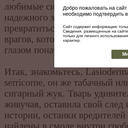
любимые сигары. И хьюмидо
Добро пожаловать на сайт 
необходимо подтвердить 
надежного хранилища может
превратиться в прибежище т
Сайт содержит информацию тольк
Сведения, размещенные на сайте
только для личного использован
врагов, которых невооружен
характер.
глазом поначалу не увидишь.
Мн
Итак, знакомьтесь, Lasioderm
serricorne, он же табачный ил
сигарный жук. Тварь удивите
живучая, оставила свой след 
истории, останки вредителей
найдены в смоле внутри гро